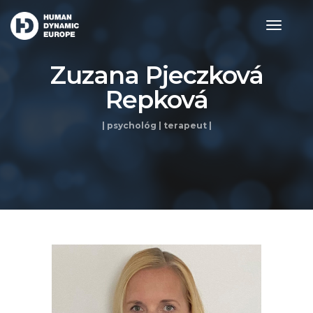
toggle
navigat
Zuzana Pjeczková
Repková
| psychológ | terapeut |