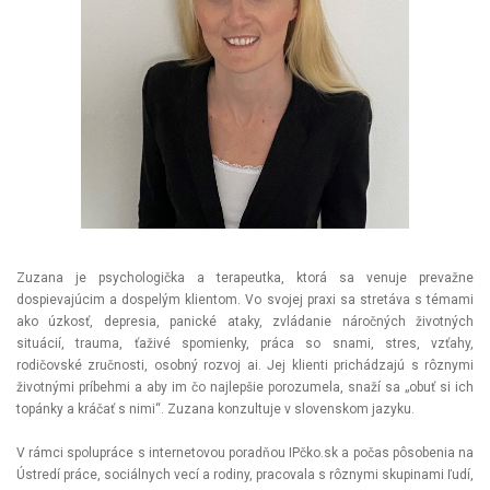
Zuzana je psychologička a terapeutka, ktorá sa venuje prevažne
dospievajúcim a dospelým klientom. Vo svojej praxi sa stretáva s témami
ako úzkosť, depresia, panické ataky, zvládanie náročných životných
situácií, trauma, ťaživé spomienky, práca so snami, stres, vzťahy,
rodičovské zručnosti, osobný rozvoj ai. Jej klienti prichádzajú s rôznymi
životnými príbehmi a aby im čo najlepšie porozumela, snaží sa „obuť si ich
topánky a kráčať s nimi“. Zuzana konzultuje v slovenskom jazyku.
V rámci spolupráce s internetovou poradňou IPčko.sk a počas pôsobenia na
Ústredí práce, sociálnych vecí a rodiny, pracovala s rôznymi skupinami ľudí,