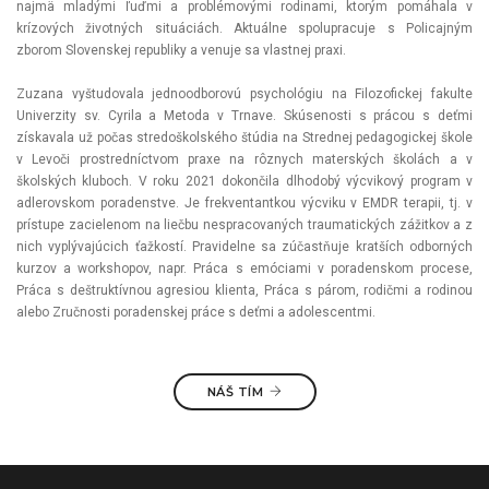
najmä mladými ľuďmi a problémovými rodinami, ktorým pomáhala v
krízových životných situáciách. Aktuálne spolupracuje s Policajným
zborom Slovenskej republiky a venuje sa vlastnej praxi.
Zuzana vyštudovala jednoodborovú psychológiu na Filozofickej fakulte
Univerzity sv. Cyrila a Metoda v Trnave. Skúsenosti s prácou s deťmi
získavala už počas stredoškolského štúdia na Strednej pedagogickej škole
v Levoči prostredníctvom praxe na rôznych materských školách a v
školských kluboch. V roku 2021 dokončila dlhodobý výcvikový program v
adlerovskom poradenstve. Je frekventantkou výcviku v EMDR terapii, tj. v
prístupe zacielenom na liečbu nespracovaných traumatických zážitkov a z
nich vyplývajúcich ťažkostí. Pravidelne sa zúčastňuje kratších odborných
kurzov a workshopov, napr. Práca s emóciami v poradenskom procese,
Práca s deštruktívnou agresiou klienta, Práca s párom, rodičmi a rodinou
alebo Zručnosti poradenskej práce s deťmi a adolescentmi.
NÁŠ TÍM