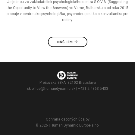
Je jednou zo zakladateliek psychologického centra S.O.V.A. (Suggesting
the Opportunity to View the Answers) vo Varne, Bulharsku a od roku 2015
pracuje v centre ako psychologička, psychoterapeutka a konzultantka pre
rodiny.
NÁŠ TÍM
Prešovská 38/A, 82102 Bratislava
sk.office@humandynamic.sk
| +421 2 4363 5433
Ochrana osobných údajov
© 2026 | Human Dynamic Europe s.r.o.