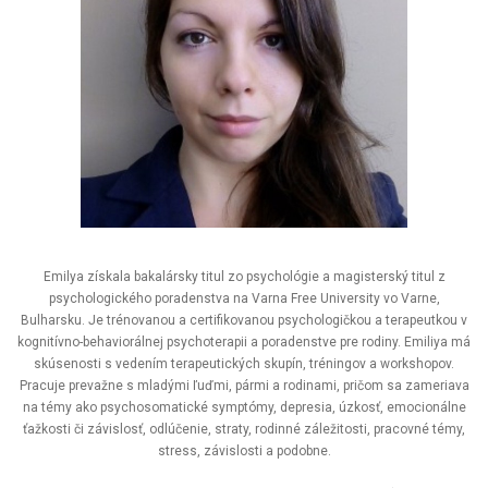
Emilya získala bakalársky titul zo psychológie a magisterský titul z
psychologického poradenstva na Varna Free University vo Varne,
Bulharsku. Je trénovanou a certifikovanou psychologičkou a terapeutkou v
kognitívno-behaviorálnej psychoterapii a poradenstve pre rodiny. Emiliya má
skúsenosti s vedením terapeutických skupín, tréningov a workshopov.
Pracuje prevažne s mladými ľuďmi, pármi a rodinami, pričom sa zameriava
na témy ako psychosomatické symptómy, depresia, úzkosť, emocionálne
ťažkosti či závislosť, odlúčenie, straty, rodinné záležitosti, pracovné témy,
stress, závislosti a podobne.