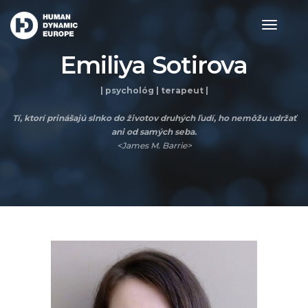
toggle
navigat
Emiliya Sotirova
| psychológ | terapeut |
Tí, ktorí prinášajú slnko do životov druhých ľudí, ho nemôžu udržať
ani od samých seba.
<James M. Barrie>