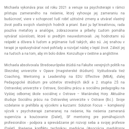
Michaela vykonáva prax od roku 2021 a venuje sa psychoterapii v rámci
prístupu zameraného na riešenie, ktorý vyhovuje jej zameraniu na
budúcnosť, viere v schopnosť ľudí robiť užitočné zmeny a utvárať vlastný
život podľa svojich vlastných hodnôt a prianí. Baví ju byť kreatívnou, rada
používa metafory a analógie, zobrazovanie a príbehy. Ľuďom pomáha
vytvárať súvislosti, ktoré si predtým neuvedomovali. Jej hodnotami sú
rešpekt a dôvera k ľuďom a prijímanie ľudí takých, ako sú. Jej snahou v
terapii je spoluvytvárať nové pohľady a rozvíjať nádej v lepší život. Záleží jej
na ľuďoch a na tom, aby im bolo dobre. Konzultuje v češtine a angličtine.
Michaela absolvovala Stredoeurópske štúdiá na Fakulte verejných politík na
Sliezskej univerzite v Opave (magisterské štúdium). Vyštudovala tiež
Coaching, Mentoring a Leadership na EDU Effective (MBA), ďalej
Pedagogické štúdium pre učiteľov stredných škôl a 2. stupňa ZŠ na
Ostravskej univerzite v Ostrave, Sociálnu prácu a sociálnu pedagogiku na
Vyššej odbornej škole sociálnej v Ostrave – Mariánskej Hory. Aktuálne
študuje Sociálnu prácu na Ostravskej univerzite v Ostrave (Bc.). Svoje
vzdelanie si prehĺbila aj výcvikmi a kurzami: Solution Focus – komplexný
výcvik v psychoterapii zameranej na riešenie, Na riešenia zameraná
supervízia a koučovanie (Dalet), SF mentoring pre pomáhajúcich
profesionálov - podpora a sprevádzanie pri rozvoji seba a svojej profesie
(Dalet), Riešenie konfliktu technikou mediácie (Asociácia mediátorov