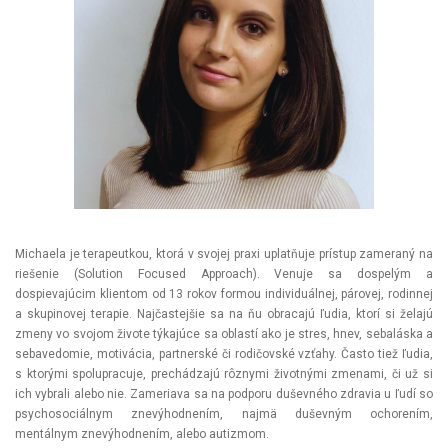
Michaela je terapeutkou, ktorá v svojej praxi uplatňuje prístup zameraný na
riešenie (Solution Focused Approach). Venuje sa dospelým a
dospievajúcim klientom od 13 rokov formou individuálnej, párovej, rodinnej
a skupinovej terapie. Najčastejšie sa na ňu obracajú ľudia, ktorí si želajú
zmeny vo svojom živote týkajúce sa oblastí ako je stres, hnev, sebaláska a
sebavedomie, motivácia, partnerské či rodičovské vzťahy. Často tiež ľudia,
s ktorými spolupracuje, prechádzajú rôznymi životnými zmenami, či už si
ich vybrali alebo nie. Zameriava sa na podporu duševného zdravia u ľudí so
psychosociálnym znevýhodnením, najmä duševným ochorením,
mentálnym znevýhodnením, alebo autizmom.