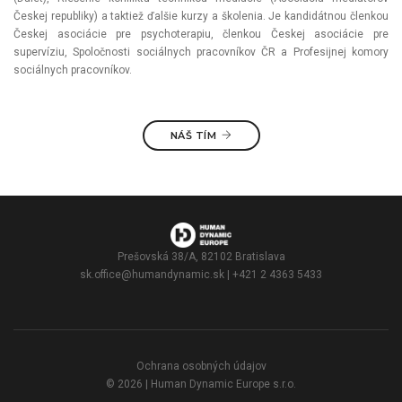
Českej republiky) a taktiež ďalšie kurzy a školenia. Je kandidátnou členkou
Českej asociácie pre psychoterapiu, členkou Českej asociácie pre
supervíziu, Spoločnosti sociálnych pracovníkov ČR a Profesijnej komory
sociálnych pracovníkov.
NÁŠ TÍM
Prešovská 38/A, 82102 Bratislava
sk.office@humandynamic.sk
| +421 2 4363 5433
Ochrana osobných údajov
© 2026 | Human Dynamic Europe s.r.o.