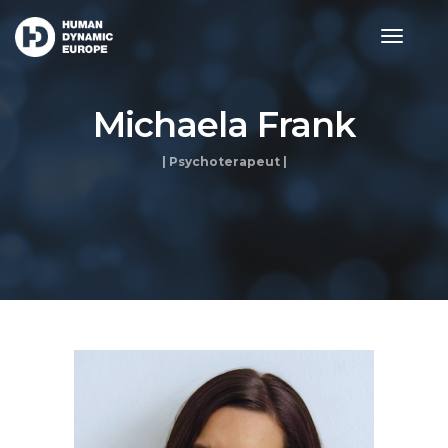
toggle
navigat
Michaela Frank
| Psychoterapeut |