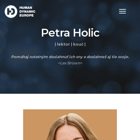
toggle
navigat
Petra Holic
| lektor | kouč |
Pomáhaj ostatným dosiahnuť ich sny a dosiahneš aj tie svoje.
<Les Brown>