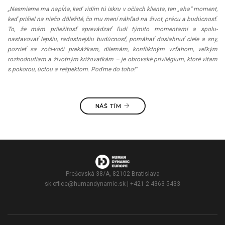
„Nesmierne ma napĺňa, keď vidím tú iskru v očiach klienta, ten „aha“ moment,
keď prišiel na niečo dôležité, čo mu mení náhľad na život, prácu a budúcnosť.
To, že mám príležitosť sprevádzať ľudí týmito momentami a spolu-
nastavovať lepšiu, radostnejšiu budúcnosť, pomáhať dosiahnuť ciele a sny,
pozrieť sa zoči-voči prekážkam, dilemám, konfliktným vzťahom, veľkým
rozhodnutiam a životným križovatkám – je obrovské privilégium, ktoré vítam
s pokorou, úctou a rešpektom. Poďme do toho!“
NÁŠ TÍM
Prešovská 38/A, 82102 Bratislava
sk.office@humandynamic.sk
| +421 2 4363 5433