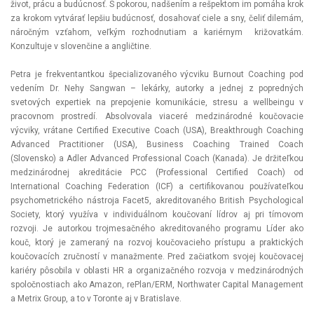
život, prácu a budúcnosť. S pokorou, nadšením a rešpektom im pomáha krok
za krokom vytvárať lepšiu budúcnosť, dosahovať ciele a sny, čeliť dilemám,
náročným vzťahom, veľkým rozhodnutiam a kariérnym križovatkám.
Konzultuje v slovenčine a angličtine.
Petra je frekventantkou špecializovaného výcviku Burnout Coaching pod
vedením Dr. Nehy Sangwan – lekárky, autorky a jednej z popredných
svetových expertiek na prepojenie komunikácie, stresu a wellbeingu v
pracovnom prostredí. Absolvovala viaceré medzinárodné koučovacie
výcviky, vrátane Certified Executive Coach (USA), Breakthrough Coaching
Advanced Practitioner (USA), Business Coaching Trained Coach
(Slovensko) a Adler Advanced Professional Coach (Kanada). Je držiteľkou
medzinárodnej akreditácie PCC (Professional Certified Coach) od
International Coaching Federation (ICF) a certifikovanou používateľkou
psychometrického nástroja Facet5, akreditovaného British Psychological
Society, ktorý využíva v individuálnom koučovaní lídrov aj pri tímovom
rozvoji. Je autorkou trojmesačného akreditovaného programu Líder ako
kouč, ktorý je zameraný na rozvoj koučovacieho prístupu a praktických
koučovacích zručností v manažmente. Pred začiatkom svojej koučovacej
kariéry pôsobila v oblasti HR a organizačného rozvoja v medzinárodných
spoločnostiach ako Amazon, rePlan/ERM, Northwater Capital Management
a Metrix Group, a to v Toronte aj v Bratislave.