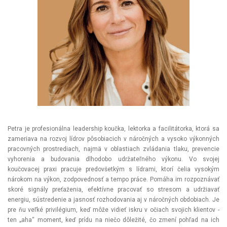
Petra je profesionálna leadership koučka, lektorka a facilitátorka, ktorá sa
zameriava na rozvoj lídrov pôsobiacich v náročných a vysoko výkonných
pracovných prostrediach, najmä v oblastiach zvládania tlaku, prevencie
vyhorenia a budovania dlhodobo udržateľného výkonu. Vo svojej
koučovacej praxi pracuje predovšetkým s lídrami, ktorí čelia vysokým
nárokom na výkon, zodpovednosť a tempo práce. Pomáha im rozpoznávať
skoré signály preťaženia, efektívne pracovať so stresom a udržiavať
energiu, sústredenie a jasnosť rozhodovania aj v náročných obdobiach. Je
pre ňu veľké privilégium, keď môže vidieť iskru v očiach svojich klientov -
ten „aha“ moment, keď prídu na niečo dôležité, čo zmení pohľad na ich