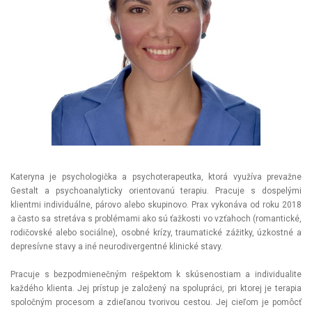
Kateryna je psychologička a psychoterapeutka, ktorá využíva prevažne
Gestalt a psychoanalyticky orientovanú terapiu. Pracuje s dospelými
klientmi individuálne, párovo alebo skupinovo. Prax vykonáva od roku 2018
a často sa stretáva s problémami ako sú ťažkosti vo vzťahoch (romantické,
rodičovské alebo sociálne), osobné krízy, traumatické zážitky, úzkostné a
depresívne stavy a iné neurodivergentné klinické stavy.
Pracuje s bezpodmienečným rešpektom k skúsenostiam a individualite
každého klienta. Jej prístup je založený na spolupráci, pri ktorej je terapia
spoločným procesom a zdieľanou tvorivou cestou. Jej cieľom je pomôcť