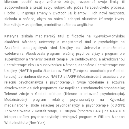
klientom pocítiť svoje vnútorné zdroje, rozpoznať svoje limity či
zodpovednosti a prežiť svoju subjektivitu počas terapeutického procesu.
Hlboko ju inšpirujú zmeny v životoch jej klientov – ich nové možnosti,
sloboda a spôsob, akým sa stávajú schopní skutočne žiť svoje životy.
Konzultuje v ukrajinčine, arménčine, ruštine a angličtine.
Kateryna získala magisterský titul z filozofie na Kyjevsko-Mohylskej
akadémii Národnej univerzity a magisterský titul z psychológie na
Akadémii pedagogických vied Ukrajiny na Univerzite manažmentu
vzdelávania. Absolvovala program relačnej psychoanalýzy a program pre
supervízorov a trénerov Gestalt terapie. Je certifikovanou a akreditovanou
Gestalt terapeutkou a supervízorkou Národnej asociácie Gestalt terapeutov
Ukrajiny (NAGTU) podľa štandardov EAGT (Európska asociácia pre Gestalt
terapiu). Je riadnou členkou NAGTU a IARPP (Medzinárodná asociácia pre
relačnú psychoanalýzu a psychoterapiu). Svoje vzdelanie si rozšírila
absolvovaním ďalších programov, ako napríklad: Psychiatrická propedeutika;
Telesné zdroje v Gestalt prístupe (Telesne orientovaná psychoterapia);
Medzinárodný program relačnej psychoanalýzy na Kyjevskej
medzinárodnej škole relačnej psychoanalýzy a psychoterapie (KISRPP);
Zdokonaľovanie v Gestalt terapii, III. stupeň (program EAGT) na NAGTU a
Interpersonálny psychoanalytický tréningový program v William Alanson
White Institute (New York).