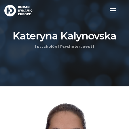
toggle
navigat
Kateryna Kalynovska
| psychológ | Psychoterapeut |