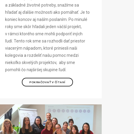
a základné životné potreby, snažíme sa
hľadať aj ďalšie možnosti ako pomáhať. Je to
koniec koncov aj naším poslaním. Po minulé
roky sme skôr hľadali jeden väčší projekt,
v rámci ktorého sme mohli podporiť iných
ľudí. Tento rok sme sa rozhodli dať priestor
viacerým nápadom, ktoré priniesli naši
kolegovia a rozdeliť našu pomoc medzi
niekoľko skvelých projektov, aby sme
pomohli čo najširšej skupine ľudí.
POKRAČOVAŤ V ČÍTANÍ