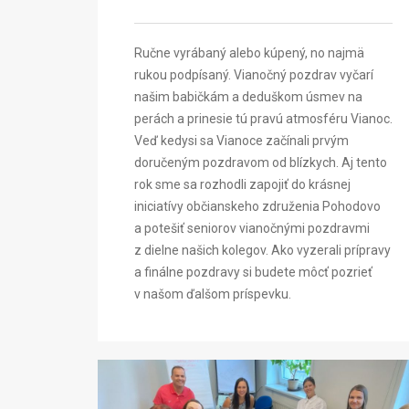
Ručne vyrábaný alebo kúpený, no najmä
rukou podpísaný. Vianočný pozdrav vyčarí
našim babičkám a deduškom úsmev na
perách a prinesie tú pravú atmosféru Vianoc.
Veď kedysi sa Vianoce začínali prvým
doručeným pozdravom od blízkych. Aj tento
rok sme sa rozhodli zapojiť do krásnej
iniciatívy občianskeho združenia Pohodovo
a potešiť seniorov vianočnými pozdravmi
z dielne našich kolegov. Ako vyzerali prípravy
a finálne pozdravy si budete môcť pozrieť
v našom ďalšom príspevku.