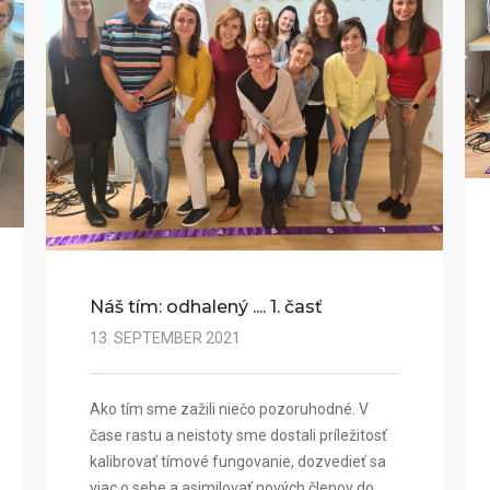
Náš tím: odhalený .... 1. časť
13. SEPTEMBER 2021
Ako tím sme zažili niečo pozoruhodné. V
čase rastu a neistoty sme dostali príležitosť
kalibrovať tímové fungovanie, dozvedieť sa
viac o sebe a asimilovať nových členov do