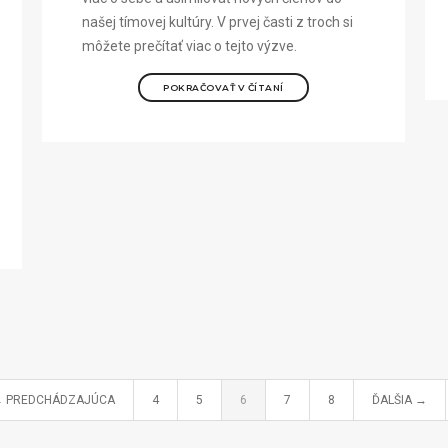
našej tímovej kultúry. V prvej časti z troch si
môžete prečítať viac o tejto výzve.
POKRAČOVAŤ V ČÍTANÍ
 PREDCHÁDZAJÚCA
4
5
6
7
8
ĎALŠIA →