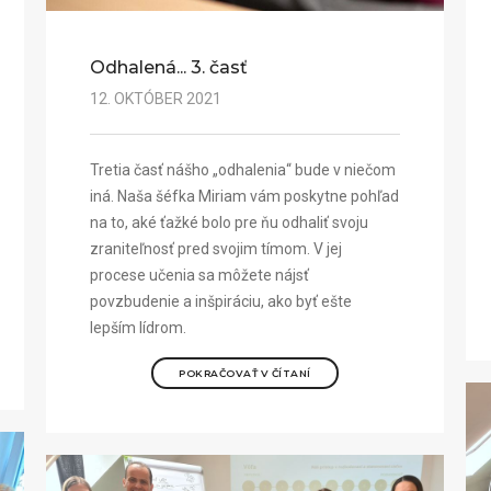
Odhalená... 3. časť
12. OKTÓBER 2021
Tretia časť nášho „odhalenia“ bude v niečom
iná. Naša šéfka Miriam vám poskytne pohľad
na to, aké ťažké bolo pre ňu odhaliť svoju
zraniteľnosť pred svojim tímom. V jej
procese učenia sa môžete nájsť
povzbudenie a inšpiráciu, ako byť ešte
lepším lídrom.
POKRAČOVAŤ V ČÍTANÍ