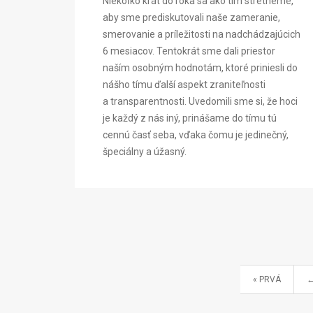
Niekoľko krát do roka sa ako tím stretneme,
aby sme prediskutovali naše zameranie,
smerovanie a príležitosti na nadchádzajúcich
6 mesiacov. Tentokrát sme dali priestor
naším osobným hodnotám, ktoré priniesli do
nášho tímu ďalší aspekt zraniteľnosti
a transparentnosti. Uvedomili sme si, že hoci
je každý z nás iný, prinášame do tímu tú
cennú časť seba, vďaka čomu je jedinečný,
špeciálny a úžasný.
« PRVÁ
←