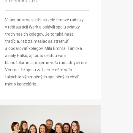
3. FEBRUÁR 2022
V januári sme si užili skvelé tímové raňajky
v reštaurácii Werk a oslávili spolu sviatky
troch našich kolegov. Je to taká naša
tradícia, raz za mesiac sa stretnúť
a obdarovať kolegov. Milá Emma, Tánička
a milý Palko, aj touto cestou vám
blahoželáme a prajeme veľa radostných dní.
Veríme, že spolu zažijeme ešte veľa
takýchto výnimočných spoločných chvíľ
mimo kancelárie.