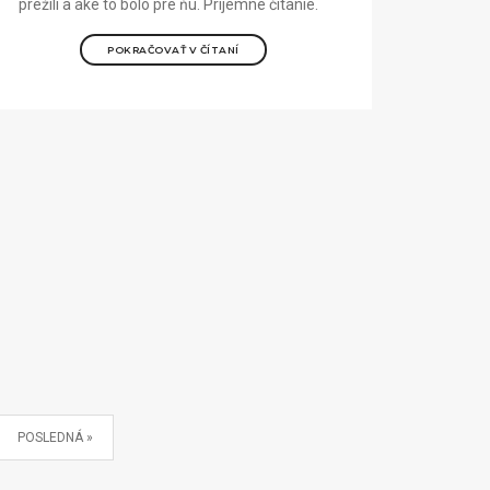
prežili a aké to bolo pre ňu. Príjemné čítanie.
POKRAČOVAŤ V ČÍTANÍ
POSLEDNÁ »