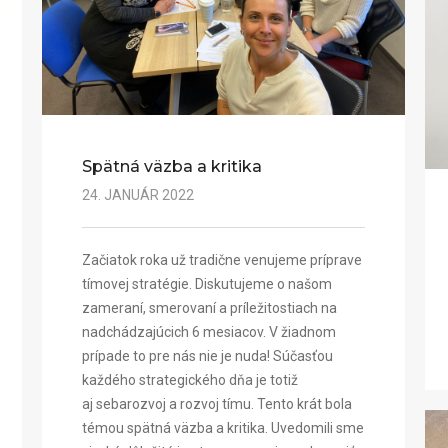
Spätná väzba a kritika
24. JANUÁR 2022
Začiatok roka už tradične venujeme príprave
tímovej stratégie. Diskutujeme o našom
zameraní, smerovaní a príležitostiach na
nadchádzajúcich 6 mesiacov. V žiadnom
prípade to pre nás nie je nuda! Súčasťou
každého strategického dňa je totiž
aj sebarozvoj a rozvoj tímu. Tento krát bola
témou spätná väzba a kritika. Uvedomili sme