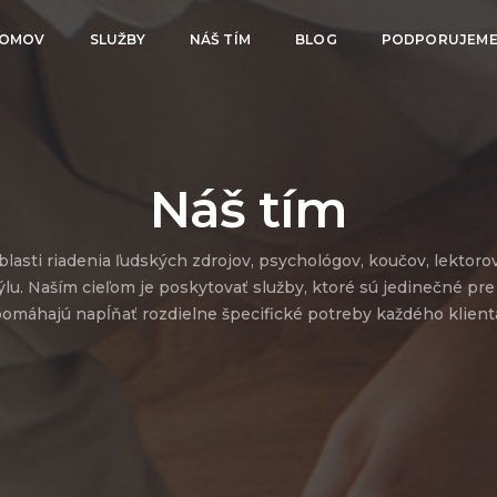
OMOV
SLUŽBY
NÁŠ TÍM
BLOG
PODPORUJEM
Náš tím
asti riadenia ľudských zdrojov, psychológov, koučov, lektoro
lu. Naším cieľom je poskytovať služby, ktoré sú jedinečné pre 
omáhajú napĺňať rozdielne špecifické potreby každého klient