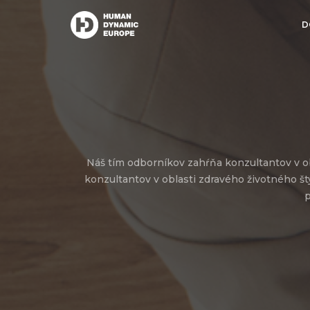
D
Náš tím odborníkov zahŕňa konzultantov v obl
konzultantov v oblasti zdravého životného štý
p