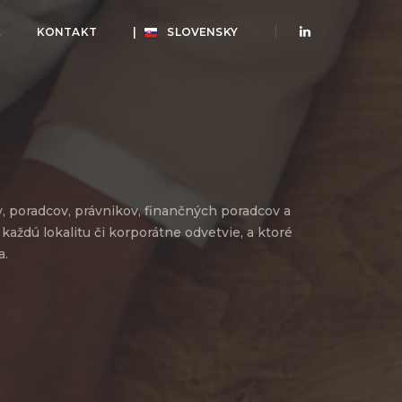
E
KONTAKT
|
SLOVENSKY
v, poradcov, právnikov, finančných poradcov a
každú lokalitu či korporátne odvetvie, a ktoré
a.