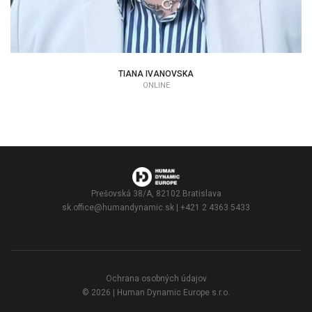
TIANA IVANOVSKA
ONLINE
Prešovská 38/A, 82102 Bratislava
sk.office@humandynamic.sk
| +421 2 4363 5433
Ochrana osobných údajov
© 2026 | Human Dynamic Europe s.r.o.