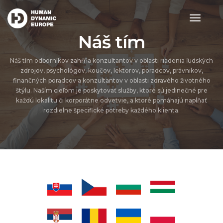
toggle
navigat
Náš tím
Náš tím odborníkov zahŕňa konzultantov v oblasti riadenia ľudských
zdrojov, psychológov, koučov, lektorov, poradcov, právnikov,
finančných poradcov a konzultantov v oblasti zdravého životného
štýlu. Naším cieľom je poskytovať služby, ktoré sú jedinečné pre
každú lokalitu či korporátne odvetvie, a ktoré pomáhajú napĺňať
rozdielne špecifické potreby každého klienta.